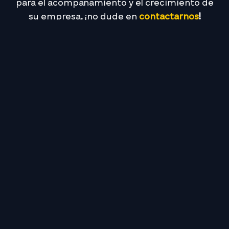
para el acompañamiento y el crecimiento de
su empresa, ¡no dude en
contactarnos
!
Media Commerce, Siempre Presente.
Esto te puede
interesar
NUESTRA
EMPRESA
NORMATIVIDAD