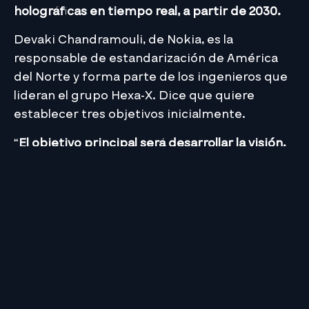
holográficas en tiempo real, a partir de 2030.
Devaki Chandramouli, de Nokia, es la
responsable de estandarización de América
del Norte y forma parte de los ingenieros que
lideran el grupo Hexa-X. Dice que quiere
establecer tres objetivos inicialmente.
“
El objetivo principal será desarrollar la visión,
la hoja de ruta y los plazos de tiempo
“, señaló.
“Luego, preparar un plan temporal para la
dirección de tecnología. Y
el tercer punto es
facilitar la interacción con las agencias del
Gobierno de EE. UU. para financiar la
investigación y también proporcionar el
aporte para el desarrollo de la tecnología
“.
Fuente: TyN magazine.