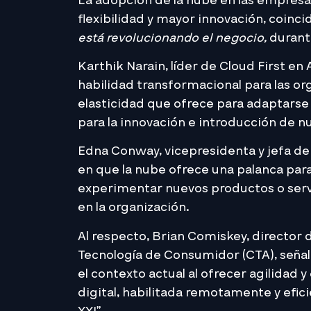
La adopción de la nube en las empresa
flexibilidad y mayor innovación, coinc
está revolucionando el negocio,
durante
Karthik Narain, líder de Cloud First e
habilidad transformacional para las or
elasticidad que ofrece para adaptarse
para la innovación e introducción de 
Edna Conway, vicepresidenta y jefa de
en que la nube ofrece una palanca para
experimentar nuevos productos o ser
en la organización.
Al respecto, Brian Comiskey, director d
Tecnología de Consumidor (CTA), seña
el contexto actual al ofrecer agilidad 
digital, habilitada remotamente y efici