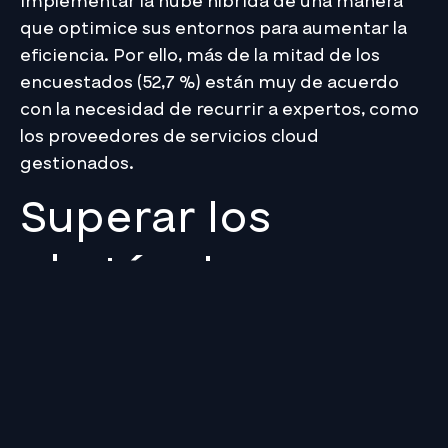
implementar la nube híbrida de una manera
que optimice sus entornos para aumentar la
eficiencia. Por ello, más de la mitad de los
encuestados (52,7 %) están muy de acuerdo
con la necesidad de recurrir a expertos, como
los proveedores de servicios cloud
gestionados.
Superar los
obstáculos
Aparte de reducir los costes, las empresas
también tienen que hacer frente a los
cambios de actitud en materia de seguridad y
cumplimiento normativo, y a las
complejidades que supone la implantación de