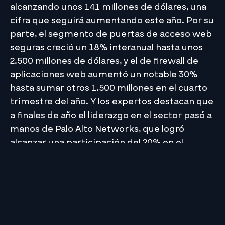
alcanzando unos 141 millones de dólares, una
cifra que seguirá aumentando este año. Por su
parte, el segmento de puertas de acceso web
seguras creció un 18% interanual hasta unos
2.500 millones de dólares, y el de firewall de
aplicaciones web aumentó un notable 30%
hasta sumar otros 1.500 millones en el cuarto
trimestre del año. Y los expertos destacan que
a finales de año el liderazgo en el sector pasó a
manos de Palo Alto Networks, que logró
alcanzar una participación del 20% en el
mercado mundial.
Fuente: It User
Si requieres asesoría por parte de expertos
para el acompañamiento y el crecimiento de
su empresa, ¡no dude en
contactarnos
!