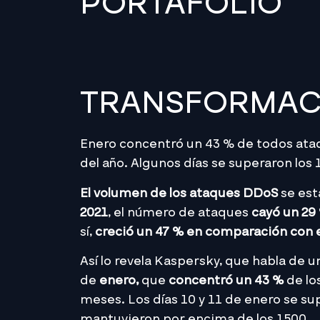
PORTAFOLIO
TRANSFORMACI
Enero concentró un 43 % de todos ata
del año. Algunos días se superaron los 
El volumen de los
ataques DDoS
se est
2021
, el número de ataques
cayó un 29
sí,
creció un 47 % en comparación con e
Así lo revela Kaspersky, que habla de 
de
enero,
que
concentró un 43 %
de lo
meses. Los días 10 y 11 de enero se su
mantuvieron por encima de los 1500.