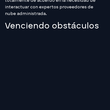
totalmente de acuerdo en la necesidad de
interactuar con expertos proveedores de
nube administrada.
Venciendo obstáculos
Más allá de maximizar la rentabilidad, las
empresas también se encargan de cambiar las
actitudes hacia la seguridad, el cumplimiento
y las complejidades de implementar la nube
híbrida. El reporte encontró que casi la mitad
de los encuestados (46.3%) asegura que las
dificultades en la gestión de la seguridad de
los datos es la mayor barrera para adoptar la
nube híbrida. Para superar estas barreras al
trabajar en entornos tan complejos, las
organizaciones deben elegir el entorno