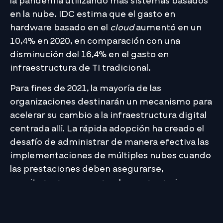
la pandemia utilizando más sistemas basados ​​
en la nube. IDC estima que el gasto en
hardware basado en el
cloud
aumentó en un
10,4% en 2020, en comparación con una
disminución del 16,4% en el gasto en
infraestructura de TI tradicional.
Para fines de 2021, la mayoría de las
organizaciones destinarán un mecanismo para
acelerar su cambio a la infraestructura digital
centrada allí. La rápida adopción ha creado el
desafío de administrar de manera efectiva las
implementaciones de múltiples nubes cuando
las prestaciones deben asegurarse,
monitorearse y pagarse. Las corporaciones
tienen que cotejar que los servicios funcionen
estrechamente, los SLA sean sólidos y los
costos no se salgan de control. La seguridad, la