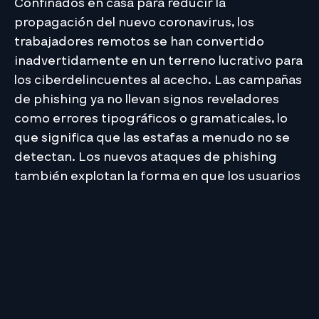
Confinados en casa para reducir la
propagación del nuevo coronavirus, los
trabajadores remotos se han convertido
inadvertidamente en un terreno lucrativo para
los ciberdelincuentes al acecho. Las campañas
de phishing ya no llevan signos reveladores
como errores tipográficos o gramaticales, lo
que significa que las estafas a menudo no se
detectan. Los nuevos ataques de phishing
también explotan la forma en que los usuarios
interactúan con los servicios financieros y de
logística en un contexto de trabajo desde
casa. Además, el componente de ingeniería
social ha alcanzado nuevos niveles de
sofisticación, con atacantes centrándose más
en aumentar la tasa de éxito de sus campañas
que en aumentar el volumen de spam enviado.