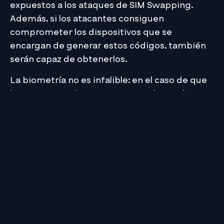
expuestos a los ataques de SIM Swapping.
Además, si los atacantes consiguen
comprometer los dispositivos que se
encargan de generar estos códigos, también
serán capaz de obtenerlos.
La biometría no es infalible: en el caso de que
los usuarios utilicen una característica física
que no se puede cambiar, la seguridad de las
cuentas puede verse comprometida si un
atacante consigue acceder a esta información
biométrica. De hecho, ya hay técnicas que se
están desarrollando e incluso utilizando para
sortear las tecnologías de reconocimiento
facial y de la voz.
Costes de la implementación: dependiendo
de los mecanismos de autenticación elegidos