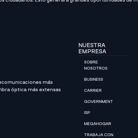
 los ciudadanos. Esto generará grandes oportunidades de m
NUESTRA
EMPRESA
SOBRE
NOSOTROS
BUSINESS
lecomunicaciones más
 fibra óptica más extensas
CARRIER
GOVERNMENT
ISP
MEGAHOGAR
TRABAJA CON