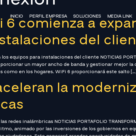
INICIO
PERFIL EMPRESA
SOLUCIONES
MEDIA LINK
i 6 comienza a expan
stalaciones del clie
n los equipos para instalaciones del cliente NOTICIAS 
porcionar un mayor ancho de banda y gestionar mejor la c
os como en los hogares. WiFi 6 proporcionará este salto […
celeran la moderniz
icas
e las redes inalámbricas NOTICIAS PORTAFOLIO TRANSFOR
ritmo, animado por las inversiones de los gobiernos en eq