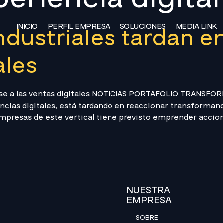
INICIO
PERFIL EMPRESA
SOLUCIONES
MEDIA LINK
dustriales tardan e
ales
rse a las ventas digitales NOTICIAS PORTAFOLIO TRANSFOR
encias digitales, está tardando en reaccionar transforman
empresas de este vertical tiene previsto emprender accion
NUESTRA
EMPRESA
SOBRE