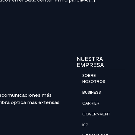
icos en el Data Center Principal SIMA […]
NUESTRA
EMPRESA
SOBRE
NOSOTROS
BUSINESS
lecomunicaciones más
 fibra óptica más extensas
CARRIER
GOVERNMENT
ISP