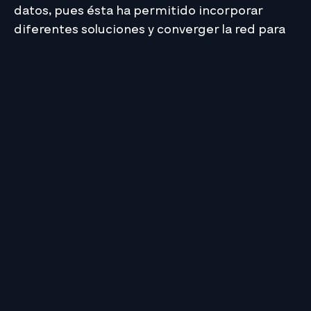
datos, pues ésta ha permitido incorporar
diferentes soluciones y converger la red para
mayor control y facilidad de la gestión. No
obstante, se necesita definir muy bien los
componentes de cableado estructurado,
éstos deben estar diseñados para lidiar con los
incrementos de temperatura, para garantizar
que las aplicaciones de alimentación remota
puedan funcionar de forma óptima. “Con los
niveles más altos de potencia ofrecidos por
PoE++ con el estándar IEEE802.3bt con sus dos
derivaciones Tipo 3 y 4, el
cable cat.6A
hace un
trabajo mucho mejor para disipar el calor en
comparación con las categorías 5E y 6,
definitivamente el cable cat.6A es más
eficiente, exhibiendo mejor desempeño
térmico lo que traduce más potencia