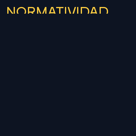
NORMATIVIDAD
MEDICIONES
ÁREA DE PAGO
REDES SOCIALES
PAÍSES